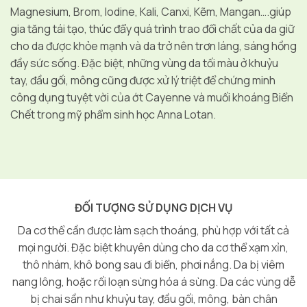
Magnesium, Brom, Iodine, Kali, Canxi, Kẽm, Mangan….giúp
gia tăng tái tạo, thúc đẩy quá trình trao đổi chất của da giữ
cho da được khỏe mạnh và da trở nên trơn láng, sáng hồng
đầy sức sống. Đặc biệt, những vùng da tối màu ở khuỷu
tay, đầu gối, mông cũng được xử lý triệt để chứng minh
công dụng tuyệt vời của ớt Cayenne và muối khoáng Biển
Chết trong mỹ phẩm sinh học Anna Lotan.
ĐỐI TƯỢNG SỬ DỤNG DỊCH VỤ
Da cơ thể cần được làm sạch thoáng, phù hợp với tất cả
mọi người. Đặc biệt khuyên dùng cho da cơ thể xạm xỉn,
thô nhám, khô bong sau đi biển, phơi nắng. Da bị viêm
nang lông, hoặc rối loạn sừng hóa á sừng. Da các vùng dễ
bị chai sần như khuỷu tay, đầu gối, mông, bàn chân