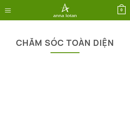
Bỏ
qua
0
nội
dung
CHĂM SÓC TOÀN DIỆN