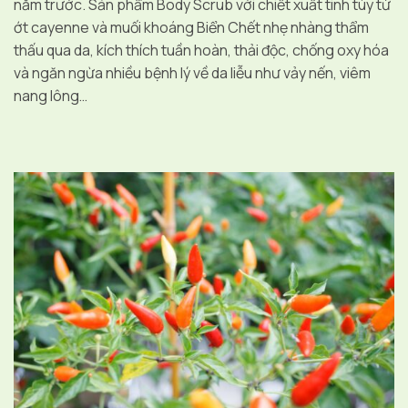
năm trước. Sản phẩm Body Scrub với chiết xuất tinh túy từ
ớt cayenne và muối khoáng Biển Chết nhẹ nhàng thẩm
thấu qua da, kích thích tuần hoàn, thải độc, chống oxy hóa
và ngăn ngừa nhiều bệnh lý về da liễu như vảy nến, viêm
nang lông…