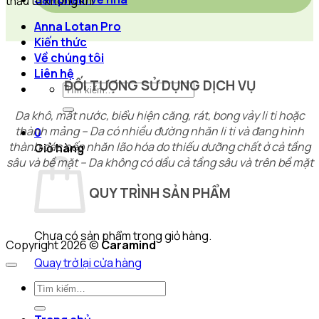
thấu từ không khí
Anna Lotan Pro
Kiến thức
Về chúng tôi
Liên hệ
ĐỐI TƯỢNG SỬ DỤNG DỊCH VỤ
Tìm
kiếm:
Da khô, mất nước, biểu hiện căng, rát, bong vảy li ti hoặc
thành mảng – Da có nhiều đường nhăn li ti và đang hình
0
thành các nếp nhăn lão hóa do thiếu dưỡng chất ở cả tầng
Giỏ hàng
sâu và bề mặt – Da không có dầu cả tầng sâu và trên bề mặt
QUY TRÌNH SẢN PHẨM
Chưa có sản phẩm trong giỏ hàng.
Copyright 2026 ©
Caramind
Quay trở lại cửa hàng
Tìm
kiếm: