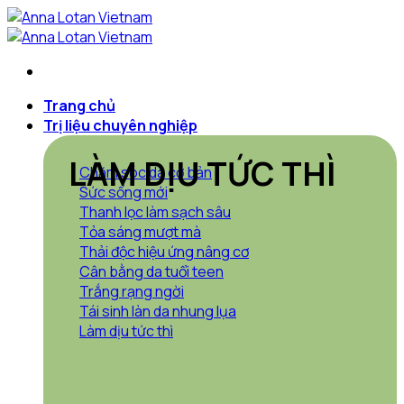
Bỏ
qua
nội
dung
Trang chủ
Trị liệu chuyên nghiệp
LÀM DỊU TỨC THÌ
Chăm sóc da cơ bản
Sức sống mới
Thanh lọc làm sạch sâu
Tỏa sáng mượt mà
Thải độc hiệu ứng nâng cơ
Cân bằng da tuổi teen
Trắng rạng ngời
Tái sinh làn da nhung lụa
Làm dịu tức thì