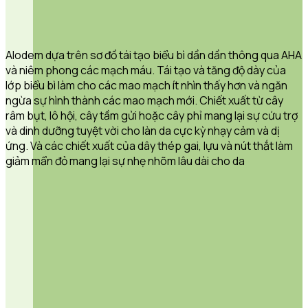
Alodem dựa trên sơ đồ tái tạo biểu bì dần dần thông qua AHA
và niêm phong các mạch máu. Tái tạo và tăng độ dày của
lớp biểu bì làm cho các mao mạch ít nhìn thấy hơn và ngăn
ngừa sự hình thành các mao mạch mới. Chiết xuất từ cây
râm bụt, lô hội, cây tầm gửi hoặc cây phỉ mang lại sự cứu trợ
và dinh dưỡng tuyệt vời cho làn da cực kỳ nhạy cảm và dị
ứng. Và các chiết xuất của dây thép gai, lựu và nút thắt làm
giảm mẩn đỏ mang lại sự nhẹ nhõm lâu dài cho da