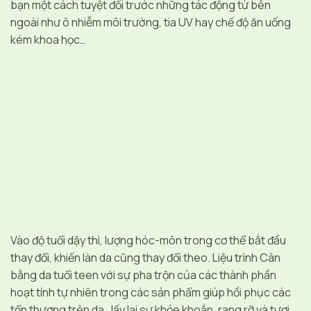
bạn một cách tuyệt đối trước những tác động từ bên
ngoài như ô nhiễm môi trường, tia UV hay chế độ ăn uống
kém khoa học…
Vào độ tuổi dậy thì, lượng hóc-môn trong cơ thể bắt đầu
thay đổi, khiến làn da cũng thay đổi theo. Liệu trình Cân
bằng da tuổi teen với sự pha trộn của các thành phần
hoạt tính tự nhiên trong các sản phẩm giúp hồi phục các
tổn thương trên da , lấy lại sự khỏe khoắn, rạng rỡ và tươi