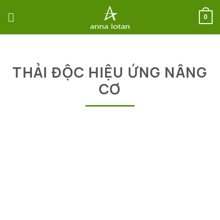
Bỏ
qua
0
nội
dung
THẢI ĐỘC HIỆU ỨNG NÂNG
CƠ