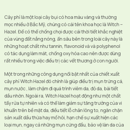
Cây phỉ là một loại cây bụi có hoa màu vàng và thường
mọc nhiều ở Bắc Mỹ, chúng có cái tên khoa học là Witch –
Hazel. Để có thể chống chọi được cái thời tiết khắc nghiệt
của vùng đất nắng nóng, ẩn sâu bên trong loài cây này là
những hoạt chất như tannin, flavonoid và và polyphenol
có tác dụng làm mát, chống oxy hóa cao nên được dùng
rất nhiều trong việc điều trị các vết thương ở con người.
Một trong những công dụng nổi bật nhất của chiết xuất
cây phỉ Witch Hazel đó chính là giúp điều trị mụn trứng cá,
mụn nước , làm chậm đi quá trình viêm da, đỏ da, bài tiết
dầu nhờn. Ngoài ra, Witch Hazel hoạt động như một chất
tẩy rửa tự nhiên và có thể làm giảm sự tăng trưởng của vi
khuẩn trên bề mặt da, điều tiết lỗ chân lông to, ngăn chặn
sản xuất dầu thừa hay mồ hôi, hạn chế sự xuất hiện các
loại mụn, ngay cả những mụn cứng đầu, bảo vệ làn da của