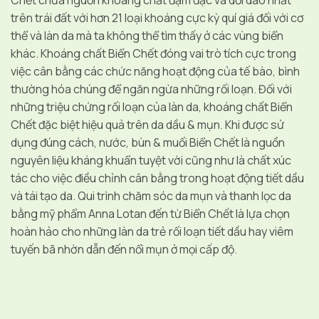
Chết chứa nguồn khoáng chất đậm đặc và dồi dào nhất
trên trái đất với hơn 21 loại khoáng cực kỳ quí giá đối với cơ
thể và làn da mà ta không thể tìm thấy ở các vùng biển
khác. Khoáng chất Biển Chết đóng vai trò tích cực trong
việc cân bằng các chức năng hoạt động của tế bào, bình
thường hóa chúng để ngăn ngừa những rối loạn. Đối với
những triệu chứng rối loạn của làn da, khoáng chất Biển
Chết đặc biệt hiệu quả trên da dầu & mụn. Khi được sử
dụng đúng cách, nước, bùn & muối Biển Chết là nguồn
nguyên liệu kháng khuẩn tuyệt vời cũng như là chất xúc
tác cho việc điều chỉnh cân bằng trong hoạt động tiết dầu
và tái tạo da. Qui trình chăm sóc da mụn và thanh lọc da
bằng mỹ phẩm Anna Lotan đến từ Biển Chết là lựa chọn
hoàn hảo cho những làn da trẻ rối loạn tiết dầu hay viêm
tuyến bã nhờn dẫn đến nổi mụn ở mọi cấp độ.