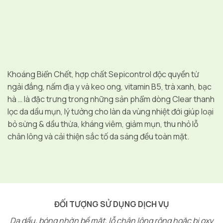
Khoáng Biển Chết, hợp chất Sepicontrol độc quyền từ
ngải đắng, nấm địa y và keo ong, vitamin B5, trà xanh, bạc
hà … là đặc trưng trong những sản phẩm dòng Clear thanh
lọc da dầu mụn, lý tưởng cho làn da vùng nhiệt đới giúp loại
bỏ sừng & dầu thừa, kháng viêm, giảm mụn, thu nhỏ lỗ
chân lông và cải thiện sắc tố da sáng đều toàn mặt.
ĐỐI TƯỢNG SỬ DỤNG DỊCH VỤ
Da dầu, bóng nhờn bề mặt, lỗ chân lông rộng hoặc bị oxy