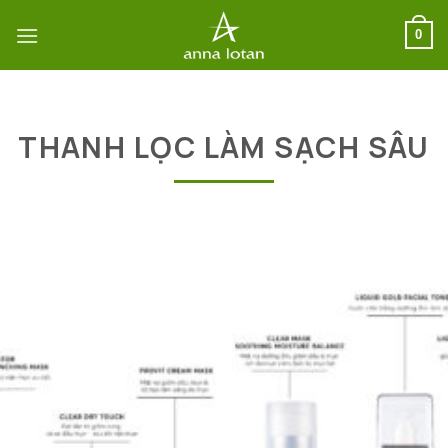
Bỏ
qua
0
nội
dung
THANH LỌC LÀM SẠCH SÂU