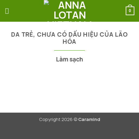
Bỏ
qua
0
nội
dung
DA TRẺ, CHƯA CÓ DẤU HIỆU CỦA LÃO
HÓA
Làm sạch
Copyright 2026 ©
Caramind