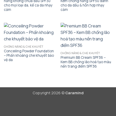
nắng không chứa dầu SPF30
Kem chống nắng SPF50 dành
cho mọi loại da, kể ca da nhạy
cho da dầu & hỗn hợp nhạy
cảm
cảm
CHỐNG NẮNG & CHE KHUYẾT
Conceiling Powder Foundation
CHỐNG NẮNG & CHE KHUYẾT
– Phấn khoáng che khuyết bảo
Premium BB Cream SPF36 –
vệ da
Kem BB chống lão hoá tạo màu
nền trang điểm SPF36
Copyright 2026 ©
Caramind