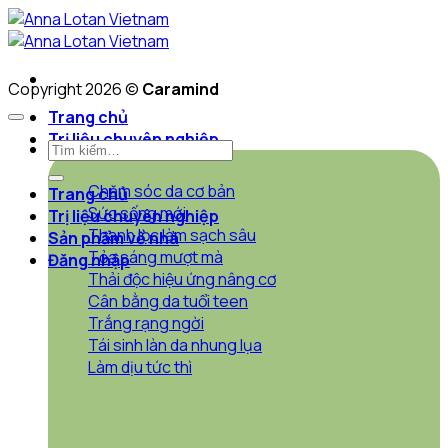
Bỏ
qua
nội
dung
Copyright 2026 ©
Caramind
Trang chủ
Trị liệu chuyên nghiệp
Tìm
kiếm:
Chăm sóc da cơ bản
Trang chủ
Sức sống mới
Trị liệu chuyên nghiệp
Thanh lọc làm sạch sâu
Sản phẩm về nhà
Tỏa sáng mượt mà
Đăng nhập
Thải độc hiệu ứng nâng cơ
Cân bằng da tuổi teen
Trắng rạng ngời
Tái sinh làn da nhung lụa
Làm dịu tức thì