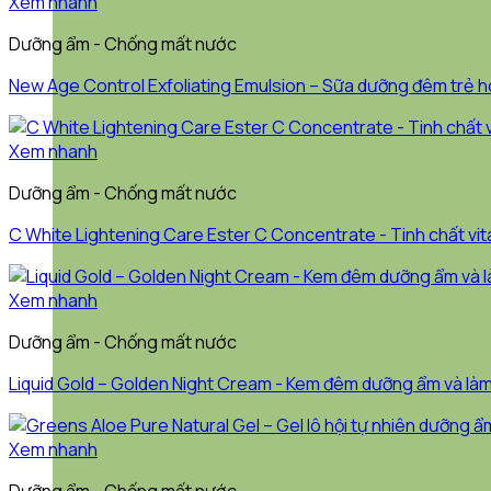
Xem nhanh
Dưỡng ẩm - Chống mất nước
New Age Control Exfoliating Emulsion – Sữa dưỡng đêm trẻ h
Xem nhanh
Dưỡng ẩm - Chống mất nước
C White Lightening Care Ester C Concentrate ​- Tinh chất v
Xem nhanh
Dưỡng ẩm - Chống mất nước
Liquid Gold – Golden Night Cream ​- Kem đêm dưỡng ẩm và l
Xem nhanh