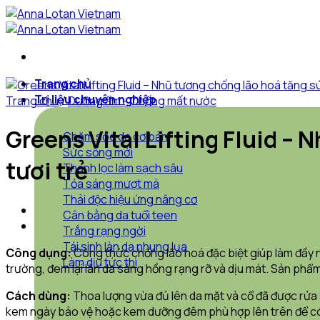
Bỏ
qua
nội
dung
Trang chủ
Trị liệu chuyên nghiệp
Trang chủ
/
Dưỡng ẩm - Chống mất nước
Greens Vital Lifting Fluid –
Chăm sóc da cơ bản
Sức sống mới
tươi trẻ
Thanh lọc làm sạch sâu
Tỏa sáng mượt mà
Thải độc hiệu ứng nâng cơ
Cân bằng da tuổi teen
Trắng rạng ngời
Tái sinh làn da nhung lụa
Công dụng:
Công thức chống lão hoá đặc biệt giúp làm đầy n
Làm dịu tức thì
trường, đem lại làn da sáng hồng rạng rỡ và dịu mát. Sản ph
Cách dùng:
Thoa lượng vừa đủ lên da mặt và cổ đã được rửa 
kem ngày bảo vệ hoặc kem dưỡng đêm phù hợp lên trên để có 