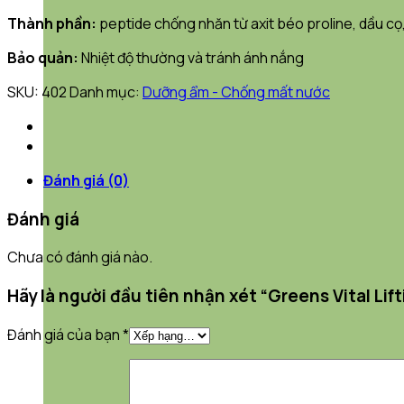
Thành phần:
peptide chống nhăn từ axit béo proline, dầu cọ,
Bảo quản:
Nhiệt độ thường và tránh ánh nắng
SKU:
402
Danh mục:
Dưỡng ẩm - Chống mất nước
Đánh giá (0)
Đánh giá
Chưa có đánh giá nào.
Hãy là người đầu tiên nhận xét “Greens Vital Lif
Đánh giá của bạn
*