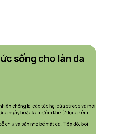
sức sống cho làn da
hiên chống lại các tác hại của stress và môi
 dưỡng ngày hoặc kem đêm khi sử dụng kèm.
ễ chịu và săn nhẹ bề mặt da. Tiếp đó, bôi