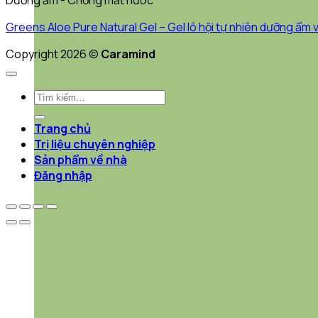
Dưỡng ẩm - Chống mất nước
Greens Aloe Pure Natural Gel – Gel lô hội tự nhiên dưỡng ẩm v
Copyright 2026 ©
Caramind
Tìm
kiếm:
Trang chủ
Trị liệu chuyên nghiệp
Sản phẩm về nhà
Đăng nhập