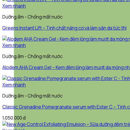
Xem nhanh
Dưỡng ẩm - Chống mất nước
Greens Instant Lift – Tinh chất nâng cơ và làm săn da tức thì
Xem nhanh
Dưỡng ẩm - Chống mất nước
Alodem AHA Cream Gel – Kem đêm lỏng làm mượt da mỏng n
Xem nhanh
Dưỡng ẩm - Chống mất nước
Classic Grenadine Pomegranate serum with Ester C – Tinh c
1.050.000
₫