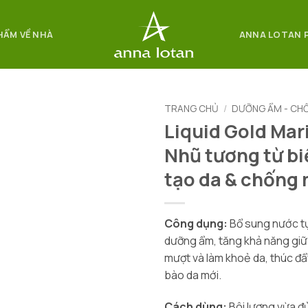
HẨM VỀ NHÀ
ANNA LOTAN 
TRANG CHỦ
/
DƯỠNG ẨM - CH
Liquid Gold Mari
Nhũ tương từ bi
tạo da & chống
Công dụng:
Bổ sung nước tự
dưỡng ẩm, tăng khả năng giữ
mượt và làm khoẻ da, thúc đẩy
bào da mới.
Cách dùng:
Bôi lượng vừa đ