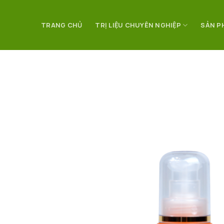
Bỏ
qua
TRANG CHỦ
TRỊ LIỆU CHUYÊN NGHIỆP
SẢN P
nội
dung