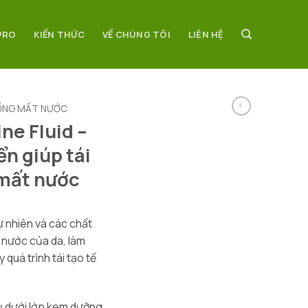
PRO
KIẾN THỨC
VỀ CHÚNG TÔI
LIÊN HỆ
ỐNG MẤT NƯỚC
ne Fluid –
ển giúp tái
 mất nước
 nhiên và các chất
 nước của da, làm
 quá trình tái tạo tế
ủ dưới lớp kem dưỡng