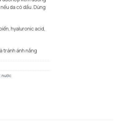
 nếu da có dầu. Dùng
biển, hyaluronic acid,
à tránh ánh nắng
t nước